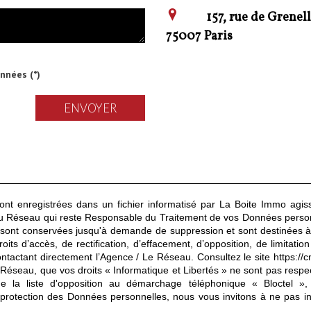
157, rue de Grenel
75007 Paris
onnées (*)
ENVOYER
 sont enregistrées dans un fichier informatisé par La Boite Immo agi
/ du Réseau qui reste Responsable du Traitement de vos Données person
les sont conservées jusqu'à demande de suppression et sont destinées 
oits d’accès, de rectification, d’effacement, d’opposition, de limitat
ntactant directement l’Agence / Le Réseau. Consultez le site
https://cn
e Réseau, que vos droits « Informatique et Libertés » ne sont pas resp
 la liste d'opposition au démarchage téléphonique « Bloctel », 
 protection des Données personnelles, nous vous invitons à ne pas 