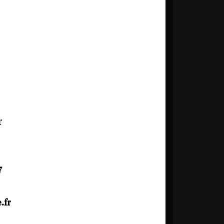
r
7
.fr