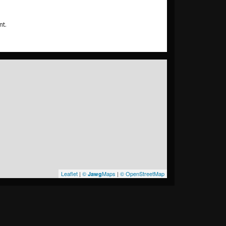
nt.
Leaflet
|
©
Maps
|
© OpenStreetMap
Jawg